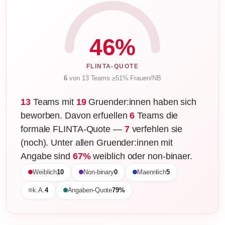
46%
FLINTA-QUOTE
6
von 13 Teams ≥51% Frauen/NB
13
Teams mit
19
Gruender:innen haben sich
beworben. Davon erfuellen
6
Teams die
formale FLINTA-Quote —
7
verfehlen sie
(noch). Unter allen Gruender:innen mit
Angabe sind
67%
weiblich oder non-binaer.
Weiblich
10
Non-binary
0
Maennlich
5
k.A.
4
Angaben-Quote
79%