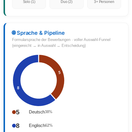
Solo (1)
Duo (2)
3+ Personen
🌐 Sprache & Pipeline
Formularsprache der Bewerbungen · voller Auswahl-Funnel
(eingereicht → in Auswahl → Entscheidung)
5
Deutsch
38%
8
Englisch
62%