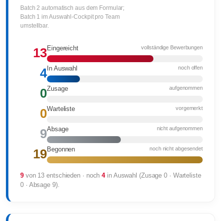
Batch 2 automatisch aus dem Formular;
Batch 1 im Auswahl-Cockpit pro Team
umstellbar.
vollständige Bewerbungen
Eingereicht
13
noch offen
In Auswahl
4
aufgenommen
Zusage
0
vorgemerkt
Warteliste
0
nicht aufgenommen
Absage
9
noch nicht abgesendet
Begonnen
19
9
von 13 entschieden · noch
4
in Auswahl (Zusage 0 · Warteliste
0 · Absage 9).