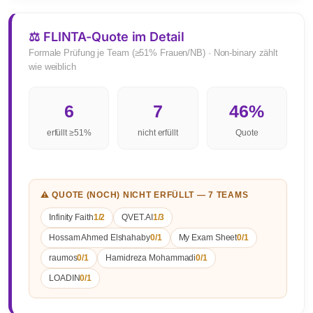
⚖ FLINTA-Quote im Detail
Formale Prüfung je Team (≥51% Frauen/NB) · Non-binary zählt
wie weiblich
6
7
46%
erfüllt ≥51%
nicht erfüllt
Quote
⚠ QUOTE (NOCH) NICHT ERFÜLLT — 7 TEAMS
Infinity Faith
1/2
QVET.AI
1/3
Hossam Ahmed Elshahaby
0/1
My Exam Sheet
0/1
raumos
0/1
Hamidreza Mohammadi
0/1
LOADIN
0/1