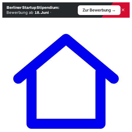
Berliner Startup Stipendium:
×
Zur Bewerbung →
Bewerbung ab
·
18. Juni
Zum
Inhalt
springen