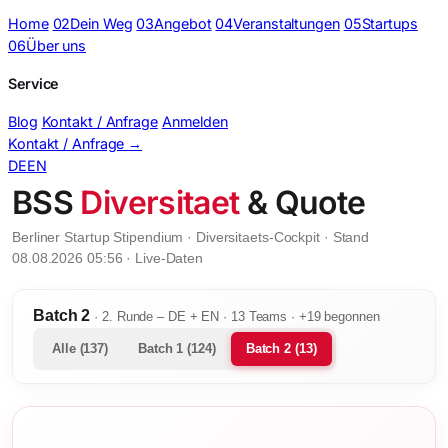
Home
02
Dein Weg
03
Angebot
04
Veranstaltungen
05
Startups
06
Über uns
Service
Blog
Kontakt / Anfrage
Anmelden
Kontakt / Anfrage
→
DE
EN
BSS
Diversitaet
& Quote
Berliner Startup Stipendium · Diversitaets-Cockpit · Stand
08.08.2026 05:56 · Live-Daten
Batch 2
· 2. Runde – DE + EN · 13 Teams · +19 begonnen
Alle (137)
Batch 1 (124)
Batch 2 (13)