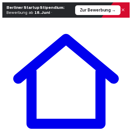
Berliner Startup Stipendium:
×
Zur Bewerbung →
Bewerbung ab
·
18. Juni
Zum
Inhalt
springen