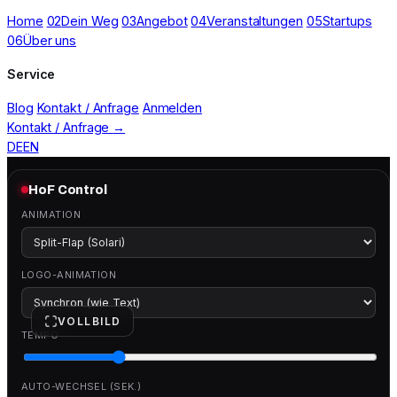
Home
02
Dein Weg
03
Angebot
04
Veranstaltungen
05
Startups
06
Über uns
Service
Blog
Kontakt / Anfrage
Anmelden
Kontakt / Anfrage
→
DE
EN
HoF Überarbeitet · Variante 5
HoF Control
ANIMATION
LOGO-ANIMATION
VOLLBILD
TEMPO
AUTO-WECHSEL (SEK.)