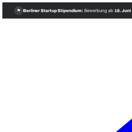
⚑
Bewerbung ab
Berliner Startup Stipendium:
18. Juni
Zum
Inhalt
springen