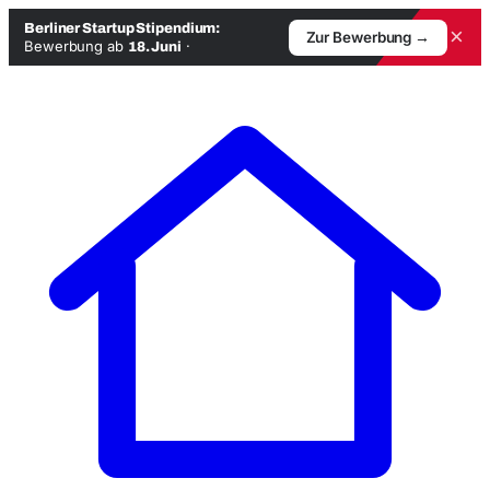
Berliner Startup Stipendium:
×
Zur Bewerbung →
Bewerbung ab
·
18. Juni
Zum
Inhalt
springen