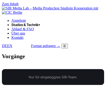
Zum Inhalt
in Kooperation mit
Angebote
Studios & Technik
▾
Ablauf & FAQ
Über uns
Kontakt
DE
EN
Format anfragen →
☰
LOGIN
Vorgänge
Nur für eingeloggtes SIB-Team.