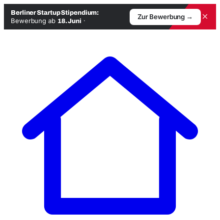
Berliner Startup Stipendium:
×
Zur Bewerbung →
Bewerbung ab
·
18. Juni
Zum
Inhalt
springen