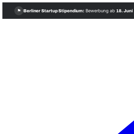
⚑
Bewerbung ab
Berliner Startup Stipendium:
18. Juni
Zum
Inhalt
springen