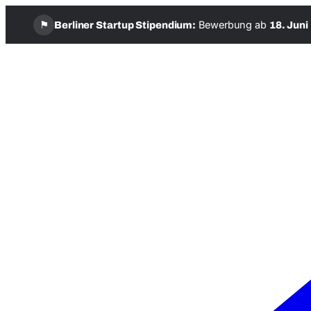
⚑
Bewerbung ab
Berliner Startup Stipendium:
18. Juni
Zum
Inhalt
springen