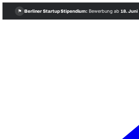
⚑
Bewerbung ab
Berliner Startup Stipendium:
18. Juni
Zum
Inhalt
springen