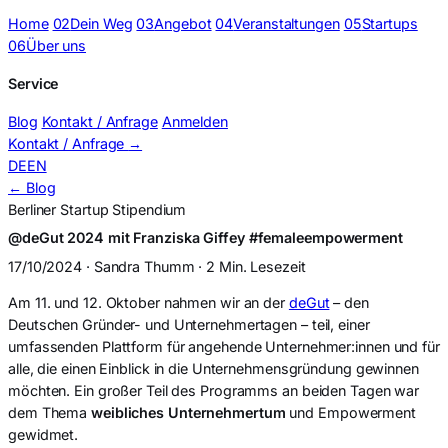
Home
02
Dein Weg
03
Angebot
04
Veranstaltungen
05
Startups
06
Über uns
Service
Blog
Kontakt / Anfrage
Anmelden
Kontakt / Anfrage
→
DE
EN
← Blog
Berliner Startup Stipendium
@deGut 2024 mit Franziska Giffey #femaleempowerment
17/10/2024 · Sandra Thumm · 2 Min. Lesezeit
Am 11. und 12. Oktober nahmen wir an der
deGut
– den
Deutschen Gründer- und Unternehmertagen – teil, einer
umfassenden Plattform für angehende Unternehmer:innen und für
alle, die einen Einblick in die Unternehmensgründung gewinnen
möchten. Ein großer Teil des Programms an beiden Tagen war
dem Thema
weibliches Unternehmertum
und Empowerment
gewidmet.