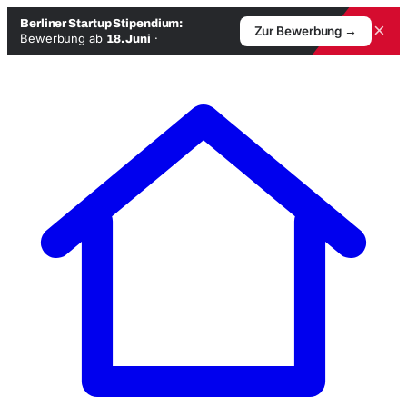
Berliner Startup Stipendium:
×
Zur Bewerbung →
Bewerbung ab
·
18. Juni
Zum
Inhalt
springen