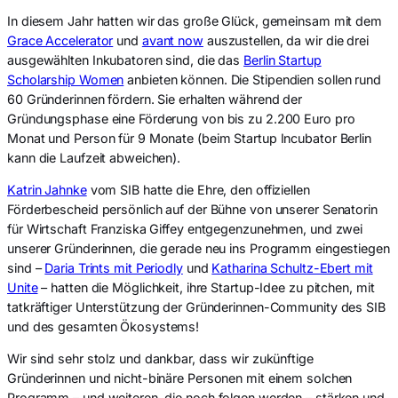
In diesem Jahr hatten wir das große Glück, gemeinsam mit dem
Grace Accelerator
und
avant now
auszustellen, da wir die drei
ausgewählten Inkubatoren sind, die das
Berlin Startup
Scholarship Women
anbieten können. Die Stipendien sollen rund
60 Gründerinnen fördern. Sie erhalten während der
Gründungsphase eine Förderung von bis zu 2.200 Euro pro
Monat und Person für 9 Monate (beim Startup Incubator Berlin
kann die Laufzeit abweichen).
Katrin Jahnke
vom SIB hatte die Ehre, den offiziellen
Förderbescheid persönlich auf der Bühne von unserer Senatorin
für Wirtschaft Franziska Giffey entgegenzunehmen, und zwei
unserer Gründerinnen, die gerade neu ins Programm eingestiegen
sind –
Daria Trints mit Periodly
und
Katharina Schultz-Ebert mit
Unite
– hatten die Möglichkeit, ihre Startup-Idee zu pitchen, mit
tatkräftiger Unterstützung der Gründerinnen-Community des SIB
und des gesamten Ökosystems!
Wir sind sehr stolz und dankbar, dass wir zukünftige
Gründerinnen und nicht-binäre Personen mit einem solchen
Programm – und weiteren, die noch folgen werden – stärken und