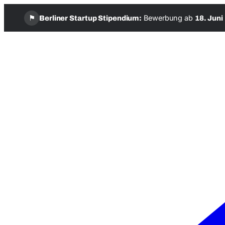
⚑
Bewerbung ab
Berliner Startup Stipendium:
18. Juni
Zum
Inhalt
springen