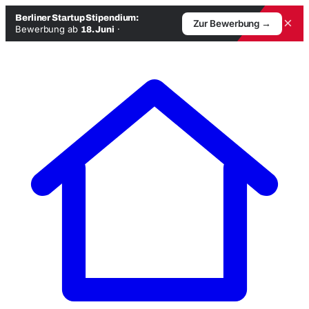
Berliner Startup Stipendium:
×
Zur Bewerbung →
Bewerbung ab
·
18. Juni
Zum
Inhalt
springen