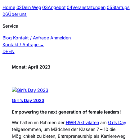
Home
02
Dein Weg
03
Angebot
04
Veranstaltungen
05
Startups
06
Über uns
Service
Blog
Kontakt / Anfrage
Anmelden
Kontakt / Anfrage
→
DE
EN
Monat:
April 2023
Girl’s Day 2023
Empowering the next generation of female leaders!
Wir hatten im Rahmen der
HWR Aktivitäten
am
Girls Day
teilgenommen, um Mädchen der Klassen 7 – 10 die
Möglichkeit zu bieten, Entrepreneurship als Karriereweg