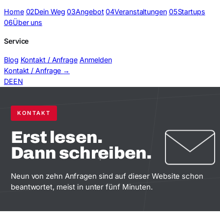
Home
02
Dein Weg
03
Angebot
04
Veranstaltungen
05
Startups
06
Über uns
Service
Blog
Kontakt / Anfrage
Anmelden
Kontakt / Anfrage
→
DE
EN
KONTAKT
Erst lesen.
Dann
schreiben.
+
Neun von zehn Anfragen sind auf dieser Website schon
beantwortet, meist in unter fünf Minuten.