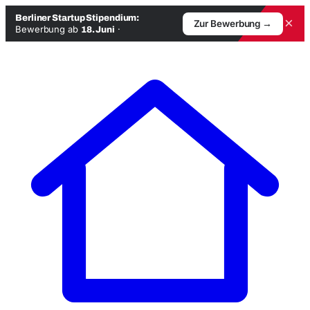
Berliner Startup Stipendium:
×
Zur Bewerbung →
Bewerbung ab
·
18. Juni
Zum
Inhalt
springen