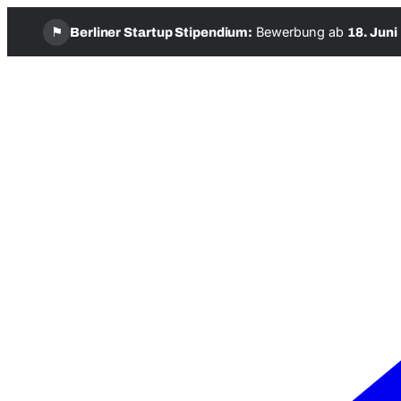
⚑
Bewerbung ab
Berliner Startup Stipendium:
18. Juni
Zum
Inhalt
springen