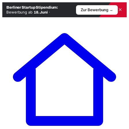
Berliner Startup Stipendium:
×
Zur Bewerbung →
Bewerbung ab
·
18. Juni
Zum
Inhalt
springen