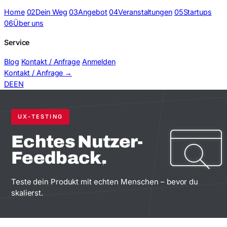
Home
02
Dein Weg
03
Angebot
04
Veranstaltungen
05
Startups
06
Über uns
Service
Blog
Kontakt / Anfrage
Anmelden
Kontakt / Anfrage
→
DE
EN
UX-TESTING
Echtes Nutzer-
Feedback.
+
Teste dein Produkt mit echten Menschen – bevor du
skalierst.