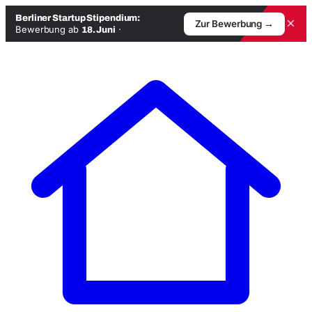
Berliner Startup Stipendium:
×
Zur Bewerbung →
Bewerbung ab
·
18. Juni
Zum
Inhalt
springen