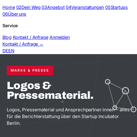
Home
02
Dein Weg
03
Angebot
04
Veranstaltungen
05
Startups
06
Über uns
Service
Blog
Kontakt / Anfrage
Anmelden
Kontakt / Anfrage
→
DE
EN
MARKE & PRESSE
Logos &
Pressematerial.
+
Logos, Pressematerial und Ansprechpartner:innen – alles
für die Berichterstattung über den Startup Incubator
Berlin.