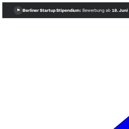
⚑
Bewerbung ab
Berliner Startup Stipendium:
18. Juni
Zum
Inhalt
springen