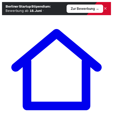
Berliner Startup Stipendium:
×
Zur Bewerbung →
Bewerbung ab
·
18. Juni
Zum
Inhalt
springen