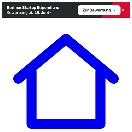
Berliner Startup Stipendium:
×
Zur Bewerbung →
Bewerbung ab
·
18. Juni
Zum
Inhalt
springen