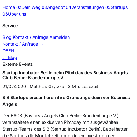
Home
02
Dein Weg
03
Angebot
04
Veranstaltungen
05
Startups
06
Über uns
Service
Blog
Kontakt / Anfrage
Anmelden
Kontakt / Anfrage
→
DE
EN
← Blog
Externe Events
Startup Incubator Berlin beim Pitchday des Business Angels
Club Berlin-Brandenburg e.V.
21/07/2020 · Matthias Grytzka · 3 Min. Lesezeit
SIB Startups präsentieren ihre Gründungsideen vor Business
Angels
Der BACB (Business Angels Club Berlin-Brandenburg e.V.)
veranstaltete einen exklusiven Pitchday mit ausgewählten
Startup-Teams des SIB (Startup Incubator Berlin). Dabei hatten
die Startups die Möglichkeit, potentiellen Investoren den