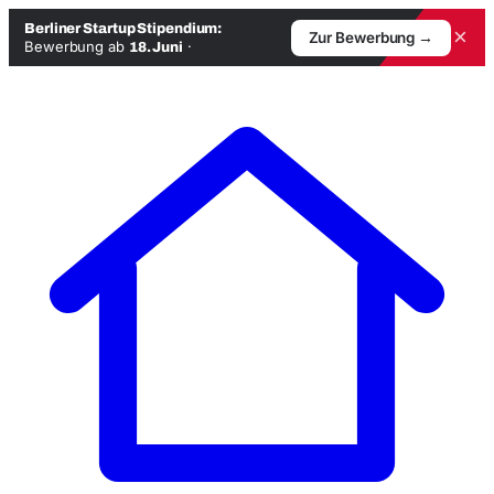
Berliner Startup Stipendium:
×
Zur Bewerbung →
Bewerbung ab
·
18. Juni
Zum
Inhalt
springen