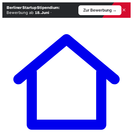
Berliner Startup Stipendium:
×
Zur Bewerbung →
Bewerbung ab
·
18. Juni
Zum
Inhalt
springen