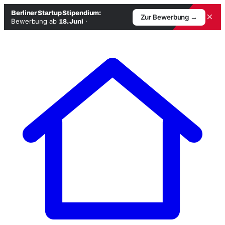
Berliner Startup Stipendium:
×
Zur Bewerbung →
Bewerbung ab
·
18. Juni
Zum
Inhalt
springen