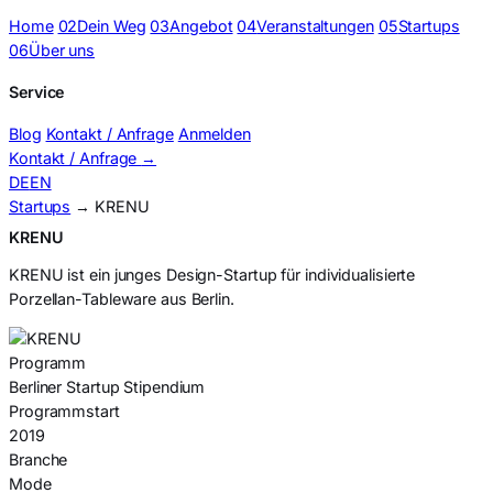
Home
02
Dein Weg
03
Angebot
04
Veranstaltungen
05
Startups
06
Über uns
Service
Blog
Kontakt / Anfrage
Anmelden
Kontakt / Anfrage
→
DE
EN
Startups
→ KRENU
KRENU
KRENU ist ein junges Design-Startup für individualisierte
Porzellan-Tableware aus Berlin.
Programm
Berliner Startup Stipendium
Programmstart
2019
Branche
Mode