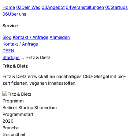
Home
02
Dein Weg
03
Angebot
04
Veranstaltungen
05
Startups
06
Über uns
Service
Blog
Kontakt / Anfrage
Anmelden
Kontakt / Anfrage
→
DE
EN
Startups
→ Fritz & Dietz
Fritz & Dietz
Fritz & Dietz entwickelt ein nachhaltiges CBD-Gleitgel mit bio-
zertifizierten, veganen Inhaltsstoffen.
Programm
Berliner Startup Stipendium
Programmstart
2020
Branche
Gesundheit