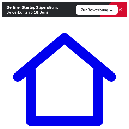
Berliner Startup Stipendium:
×
Zur Bewerbung →
Bewerbung ab
·
18. Juni
Zum
Inhalt
springen