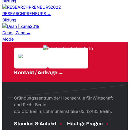
Bildung
2022
RESEARCHPRENEURS
→
Bildung
2019
Dean | Zane
→
Mode
Kontakt / Anfrage
Gründungszentrum der Hochschule für Wirtschaft
und Recht Berlin.
c/o CIC Berlin, Lohmühlenstraße 65, 12435 Berlin.
Standort & Anfahrt
Häufige Fragen