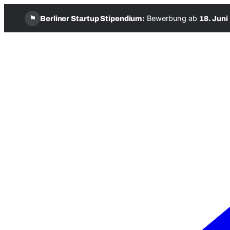
⚑
Bewerbung ab
Berliner Startup Stipendium:
18. Juni
Zum
Inhalt
springen