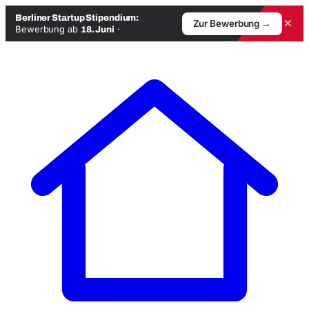
Berliner Startup Stipendium:
×
Zur Bewerbung →
Bewerbung ab
·
18. Juni
Zum
Inhalt
springen