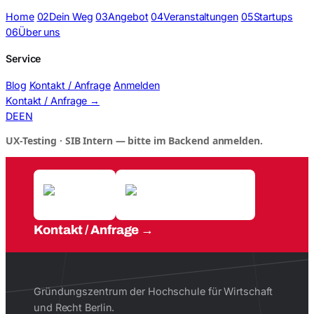
Home
02
Dein Weg
03
Angebot
04
Veranstaltungen
05
Startups
06
Über uns
Service
Blog
Kontakt / Anfrage
Anmelden
Kontakt / Anfrage
→
DE
EN
UX-Testing – Kommunikation
UX-Testing · SIB Intern — bitte im Backend anmelden.
Kontakt / Anfrage
Gründungszentrum der Hochschule für Wirtschaft
und Recht Berlin.