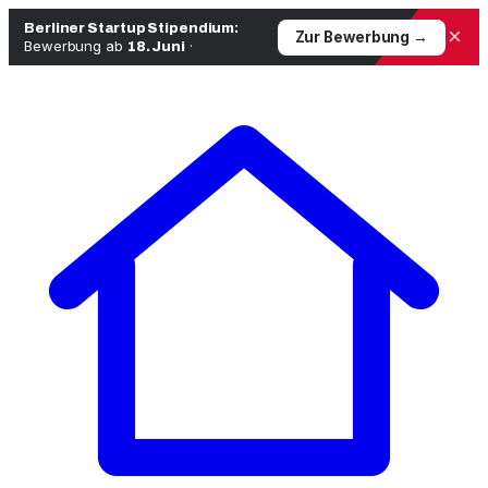
Berliner Startup Stipendium:
×
Zur Bewerbung →
Bewerbung ab
·
18. Juni
Zum
Inhalt
springen