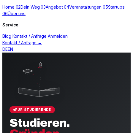
Home
02
Dein Weg
03
Angebot
04
Veranstaltungen
05
Startups
06
Über uns
Service
Blog
Kontakt / Anfrage
Anmelden
Kontakt / Anfrage
→
DE
EN
FÜR STUDIERENDE
Studieren.