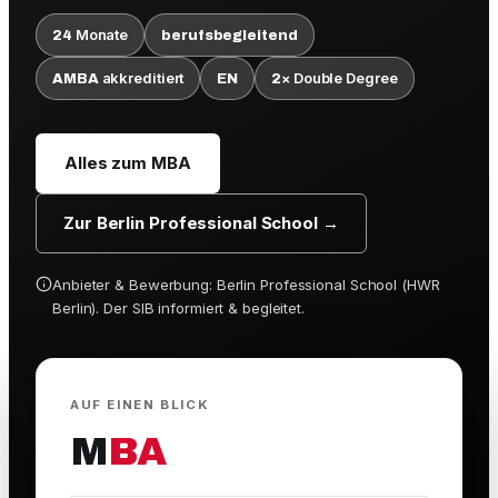
Monate
24
berufsbegleitend
akkreditiert
Double Degree
AMBA
EN
2×
Alles zum MBA
Zur Berlin Professional School →
Anbieter & Bewerbung: Berlin Professional School (HWR
Berlin). Der SIB informiert & begleitet.
AUF EINEN BLICK
M
BA