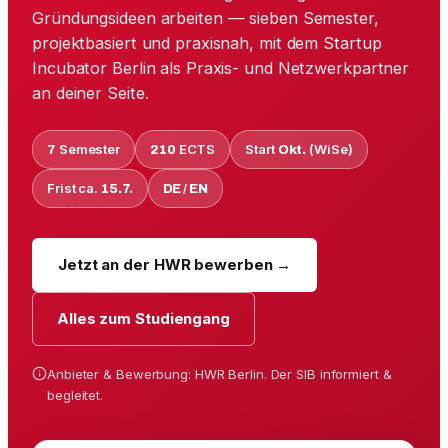
Gründungsideen arbeiten — sieben Semester,
projektbasiert und praxisnah, mit dem Startup
Incubator Berlin als Praxis- und Netzwerkpartner
an deiner Seite.
Semester
ECTS
Start
(WiSe)
7
210
Okt.
Frist ca.
15.7.
DE / EN
Jetzt an der HWR bewerben →
Alles zum Studiengang
Anbieter & Bewerbung: HWR Berlin. Der SIB informiert &
begleitet.