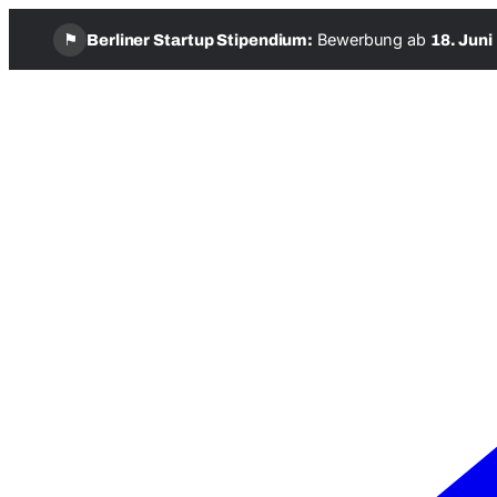
⚑
Bewerbung ab
Berliner Startup Stipendium:
18. Juni
Zum
Inhalt
springen