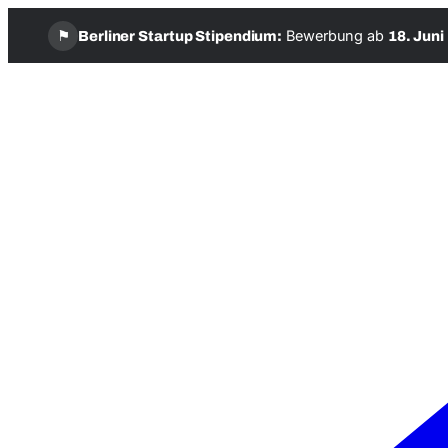
⚑
Bewerbung ab
Berliner Startup Stipendium:
18. Juni
Zum
Inhalt
springen