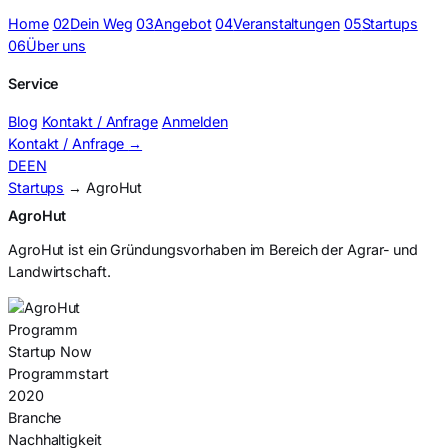
Home
02
Dein Weg
03
Angebot
04
Veranstaltungen
05
Startups
06
Über uns
Service
Blog
Kontakt / Anfrage
Anmelden
Kontakt / Anfrage
→
DE
EN
Startups
→ AgroHut
AgroHut
AgroHut ist ein Gründungsvorhaben im Bereich der Agrar- und
Landwirtschaft.
Programm
Startup Now
Programmstart
2020
Branche
Nachhaltigkeit