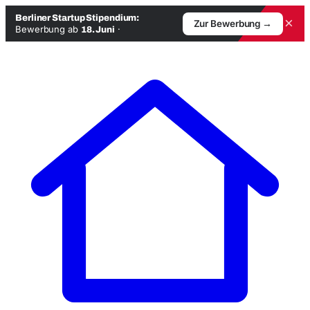
Berliner Startup Stipendium:
×
Zur Bewerbung →
Bewerbung ab
·
18. Juni
Zum
Inhalt
springen