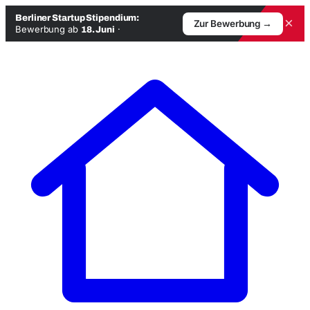
Berliner Startup Stipendium:
×
Zur Bewerbung →
Bewerbung ab
·
18. Juni
Zum
Inhalt
springen