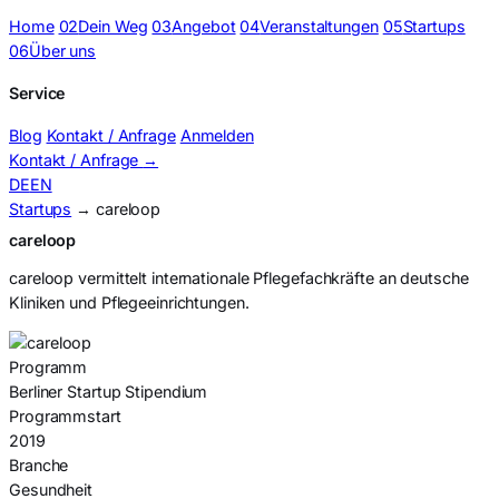
Home
02
Dein Weg
03
Angebot
04
Veranstaltungen
05
Startups
06
Über uns
Service
Blog
Kontakt / Anfrage
Anmelden
Kontakt / Anfrage
→
DE
EN
Startups
→ careloop
careloop
careloop vermittelt internationale Pflegefachkräfte an deutsche
Kliniken und Pflegeeinrichtungen.
Programm
Berliner Startup Stipendium
Programmstart
2019
Branche
Gesundheit