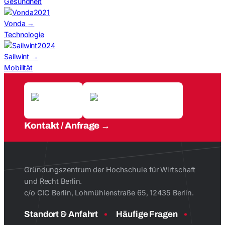
Gesundheit
2021
Vonda
→
Technologie
2024
Sailwint
→
Mobilität
Kontakt / Anfrage
Gründungszentrum der Hochschule für Wirtschaft
und Recht Berlin.
c/o CIC Berlin, Lohmühlenstraße 65, 12435 Berlin.
Standort & Anfahrt
Häufige Fragen