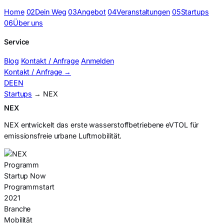
Home
02
Dein Weg
03
Angebot
04
Veranstaltungen
05
Startups
06
Über uns
Service
Blog
Kontakt / Anfrage
Anmelden
Kontakt / Anfrage
→
DE
EN
Startups
→ NEX
NEX
NEX entwickelt das erste wasserstoffbetriebene eVTOL für
emissionsfreie urbane Luftmobilität.
Programm
Startup Now
Programmstart
2021
Branche
Mobilität