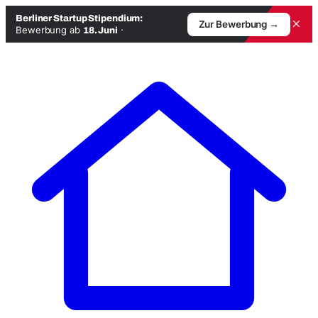
Berliner Startup Stipendium:
×
Zur Bewerbung →
Bewerbung ab
·
18. Juni
Zum
Inhalt
springen