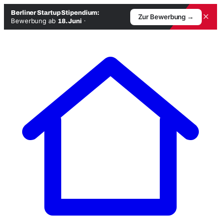
Berliner Startup Stipendium:
×
Zur Bewerbung →
Bewerbung ab
·
18. Juni
Zum
Inhalt
springen