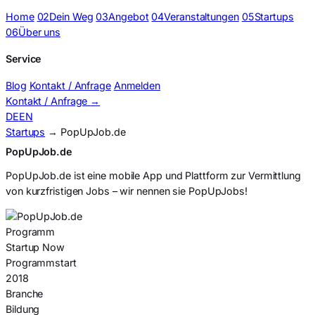
Home
02
Dein Weg
03
Angebot
04
Veranstaltungen
05
Startups
06
Über uns
Service
Blog
Kontakt / Anfrage
Anmelden
Kontakt / Anfrage
→
DE
EN
Startups
→ PopUpJob.de
PopUpJob.de
PopUpJob.de ist eine mobile App und Plattform zur Vermittlung
von kurzfristigen Jobs – wir nennen sie PopUpJobs!
Programm
Startup Now
Programmstart
2018
Branche
Bildung