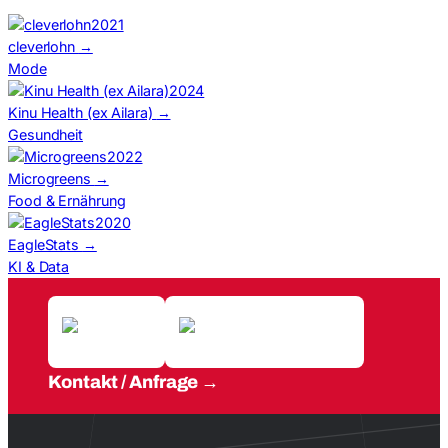
2021
cleverlohn
→
Mode
2024
Kinu Health (ex Ailara)
→
Gesundheit
2022
Microgreens
→
Food & Ernährung
2020
EagleStats
→
KI & Data
Kontakt / Anfrage