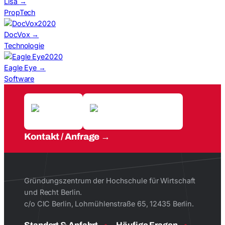
Lisa
→
PropTech
2020
DocVox
→
Technologie
2020
Eagle Eye
→
Software
Kontakt / Anfrage
Gründungszentrum der Hochschule für Wirtschaft
und Recht Berlin.
c/o CIC Berlin, Lohmühlenstraße 65, 12435 Berlin.