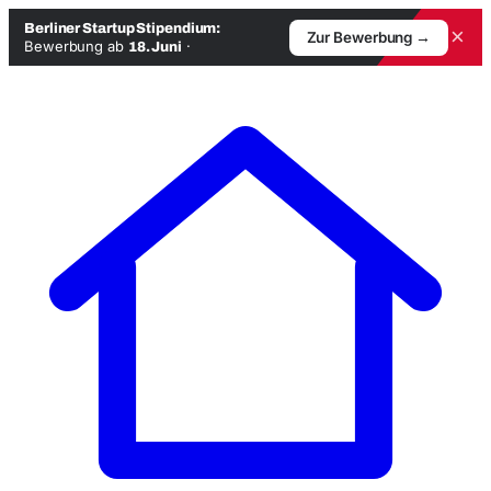
Berliner Startup Stipendium:
×
Zur Bewerbung →
Bewerbung ab
·
18. Juni
Zum
Inhalt
springen