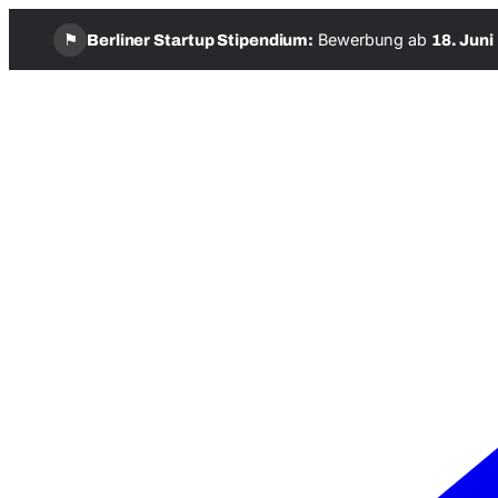
⚑
Bewerbung ab
Berliner Startup Stipendium:
18. Juni
Zum
Inhalt
springen