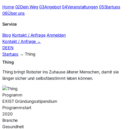
Home
02
Dein Weg
03
Angebot
04
Veranstaltungen
05
Startups
06
Über uns
Service
Blog
Kontakt / Anfrage
Anmelden
Kontakt / Anfrage
→
DE
EN
Startups
→ Thing
Thing
Thing bringt Roboter ins Zuhause älterer Menschen, damit sie
länger sicher und selbstbestimmt leben können.
Programm
EXIST Gründungsstipendium
Programmstart
2020
Branche
Gesundheit