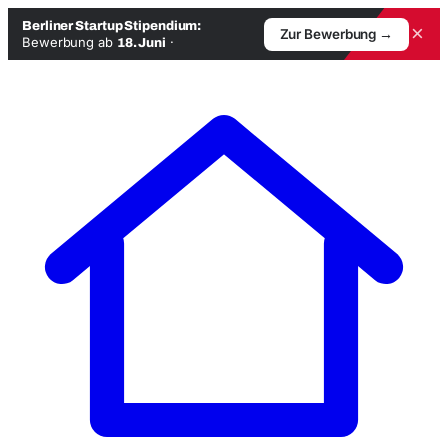
Berliner Startup Stipendium:
×
Zur Bewerbung →
Bewerbung ab
·
18. Juni
Zum
Inhalt
springen