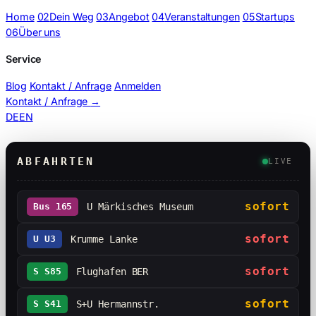
Home
02
Dein Weg
03
Angebot
04
Veranstaltungen
05
Startups
06
Über uns
Service
Blog
Kontakt / Anfrage
Anmelden
Kontakt / Anfrage
→
DE
EN
Anfahrt Live (Split-Flap-Prototyp)
ABFAHRTEN
LIVE
sofort
Bus 165
U Märkisches Museum
sofort
U U3
Krumme Lanke
sofort
S S85
Flughafen BER
sofort
S S41
S+U Hermannstr.