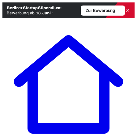
Berliner Startup Stipendium:
×
Zur Bewerbung →
Bewerbung ab
·
18. Juni
Zum
Inhalt
springen