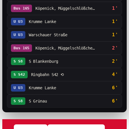
1'
Bus 165
Köpenick, Müggelschlößchenw…
1'
U U3
Krumme Lanke
1'
U U3
Warschauer Straße
2'
Bus 165
Köpenick, Müggelschlößchenw…
2'
S S8
S Blankenburg
4'
S S42
Ringbahn S42 ⟲
6'
U U3
Krumme Lanke
6'
S S8
S Grünau