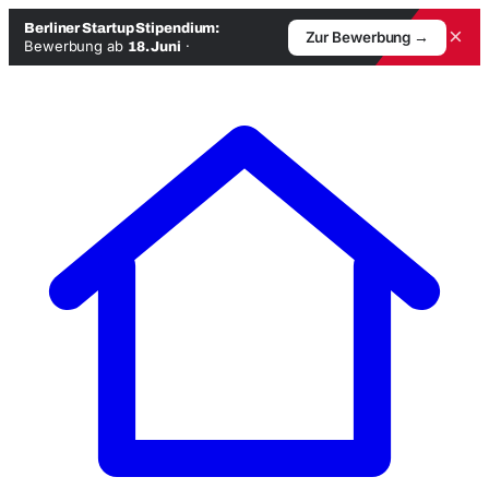
Berliner Startup Stipendium:
×
Zur Bewerbung →
Bewerbung ab
·
18. Juni
Zum
Inhalt
springen