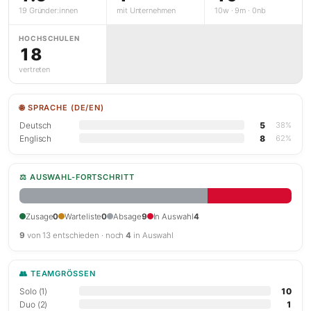
19 Gründer:innen
mit Unternehmen
10w · 9m · 0nb
HOCHSCHULEN
18
vertreten
🌐 SPRACHE (DE/EN)
Deutsch
5
38%
Englisch
8
62%
⚖ AUSWAHL-FORTSCHRITT
Zusage
0
Warteliste
0
Absage
9
In Auswahl
4
9
von 13 entschieden · noch
4
in Auswahl
👥 TEAMGRÖSSEN
Solo (1)
10
Duo (2)
1