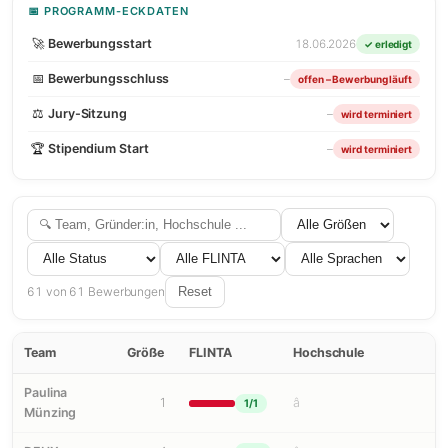
📅 PROGRAMM-ECKDATEN
🚀
Bewerbungsstart
18.06.2026
✓ erledigt
📅
Bewerbungsschluss
–
offen – Bewerbung läuft
⚖
Jury-Sitzung
–
wird terminiert
🏆
Stipendium Start
–
wird terminiert
61 von 61 Bewerbungen
Reset
Team
Größe
FLINTA
Hochschule
Paulina
1
â
1/1
Münzing