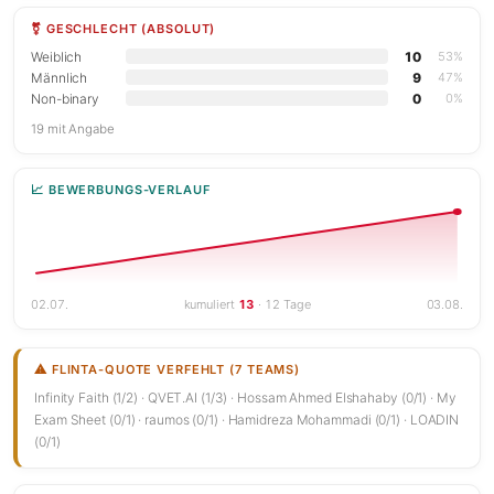
⚧ GESCHLECHT (ABSOLUT)
Weiblich
10
53%
Männlich
9
47%
Non-binary
0
0%
19 mit Angabe
📈 BEWERBUNGS-VERLAUF
02.07.
kumuliert
13
· 12 Tage
03.08.
⚠ FLINTA-QUOTE VERFEHLT (7 TEAMS)
Infinity Faith (1/2) · QVET.AI (1/3) · Hossam Ahmed Elshahaby (0/1) · My
Exam Sheet (0/1) · raumos (0/1) · Hamidreza Mohammadi (0/1) · LOADIN
(0/1)