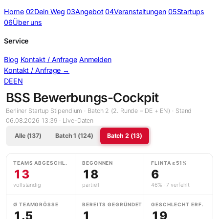
Home
02
Dein Weg
03
Angebot
04
Veranstaltungen
05
Startups
06
Über uns
Service
Blog
Kontakt / Anfrage
Anmelden
Kontakt / Anfrage
→
DE
EN
BSS Bewerbungs-Cockpit
Berliner Startup Stipendium · Batch 2 (2. Runde – DE + EN) · Stand
06.08.2026 13:39 · Live-Daten
Alle (137)
Batch 1 (124)
Batch 2 (13)
TEAMS ABGESCHL.
BEGONNEN
FLINTA ≥51%
13
18
6
vollständig
partiell
46% · 7 verfehlt
Ø TEAMGRÖSSE
BEREITS GEGRÜNDET
GESCHLECHT ERF.
1.5
1
19