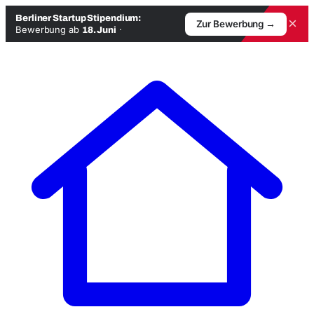
Berliner Startup Stipendium:
×
Zur Bewerbung →
Bewerbung ab
·
18. Juni
Zum
Inhalt
springen