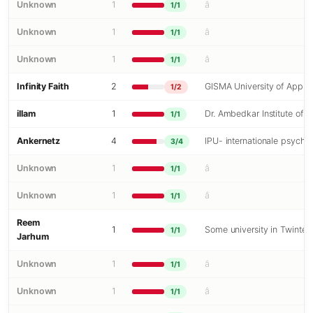
Unknown
1
â
1/1
Unknown
1
â
1/1
Unknown
1
â
1/1
Infinity Faith
2
GISMA University of Appli
1/2
illam
1
Dr. Ambedkar Institute of 
1/1
Ankernetz
4
IPU- internationale psychoa
3/4
Unknown
1
â
1/1
Unknown
1
â
1/1
Reem
1
Some university in Twintech
1/1
Jarhum
Unknown
1
â
1/1
Unknown
1
â
1/1