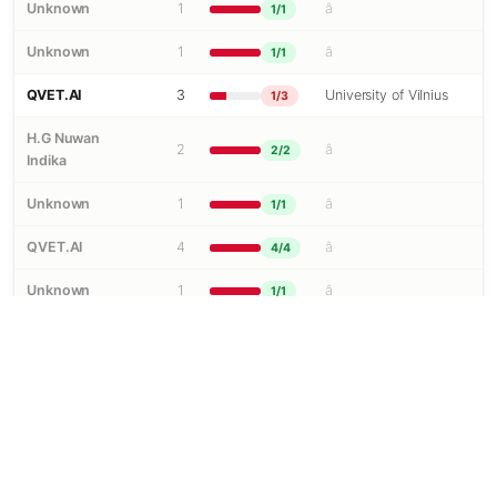
Unknown
1
â
1/1
Unknown
1
â
1/1
QVET.AI
3
University of Vilnius
1/3
H.G Nuwan
2
â
2/2
Indika
Unknown
1
â
1/1
QVET.AI
4
â
4/4
Unknown
1
â
1/1
Hossam
Ahmed
1
Arizona State University
0/1
Elshahaby
Flipgoo
2
Budapest University of Ec
0/2
Unknown
1
â
1/1