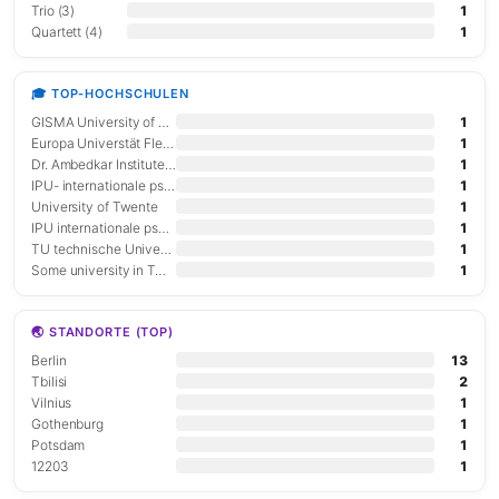
Trio (3)
1
Quartett (4)
1
🎓 TOP-HOCHSCHULEN
GISMA University of Applied Sciences
1
Europa Universtät Flensburg
1
Dr. Ambedkar Institute of Technology Bangalore
1
IPU- internationale psychoanalytische Universität
1
University of Twente
1
IPU internationale psychoanalytische Universität
1
TU technische Universität
1
Some university in Twintech and Taylor's University
1
🌏 STANDORTE (TOP)
Berlin
13
Tbilisi
2
Vilnius
1
Gothenburg
1
Potsdam
1
12203
1