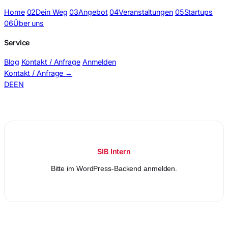
Home
02
Dein Weg
03
Angebot
04
Veranstaltungen
05
Startups
06
Über uns
Service
Blog
Kontakt / Anfrage
Anmelden
Kontakt / Anfrage
→
DE
EN
BSS Formular-Verwaltung (Intern)
SIB Intern
Bitte im WordPress-Backend anmelden.