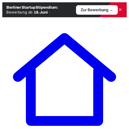
Berliner Startup Stipendium:
×
Zur Bewerbung →
Bewerbung ab
·
18. Juni
Zum
Inhalt
springen