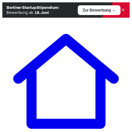
Berliner Startup Stipendium:
×
Zur Bewerbung →
Bewerbung ab
·
18. Juni
Zum
Inhalt
springen