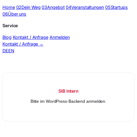
Home
02
Dein Weg
03
Angebot
04
Veranstaltungen
05
Startups
06
Über uns
Service
Blog
Kontakt / Anfrage
Anmelden
Kontakt / Anfrage
→
DE
EN
Entscheidungsmails (BSS Intern)
SIB Intern
Bitte im WordPress-Backend anmelden.