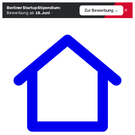
Berliner Startup Stipendium:
×
Zur Bewerbung →
Bewerbung ab
·
18. Juni
Zum
Inhalt
springen