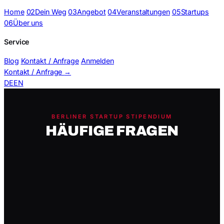
Home
02
Dein Weg
03
Angebot
04
Veranstaltungen
05
Startups
06
Über uns
Service
Blog
Kontakt / Anfrage
Anmelden
Kontakt / Anfrage
→
DE
EN
FAQ (Karten-Prototyp)
BERLINER STARTUP STIPENDIUM
HÄUFIGE FRAGEN