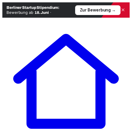
Berliner Startup Stipendium:
×
Zur Bewerbung →
Bewerbung ab
·
18. Juni
Zum
Inhalt
springen