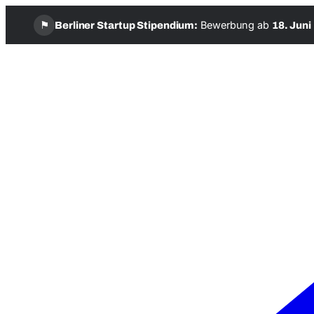
⚑
Bewerbung ab
Berliner Startup Stipendium:
18. Juni
Zum
Inhalt
springen