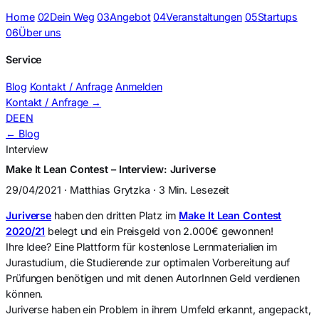
Home
02
Dein Weg
03
Angebot
04
Veranstaltungen
05
Startups
06
Über uns
Service
Blog
Kontakt / Anfrage
Anmelden
Kontakt / Anfrage
→
DE
EN
← Blog
Interview
Make It Lean Contest – Interview: Juriverse
29/04/2021 · Matthias Grytzka · 3 Min. Lesezeit
Juriverse
haben den dritten Platz im
Make It Lean Contest
2020/21
belegt und ein Preisgeld von 2.000€ gewonnen!
Ihre Idee? Eine Plattform für kostenlose Lernmaterialien im
Jurastudium, die Studierende zur optimalen Vorbereitung auf
Prüfungen benötigen und mit denen AutorInnen Geld verdienen
können.
Juriverse haben ein Problem in ihrem Umfeld erkannt, angepackt,