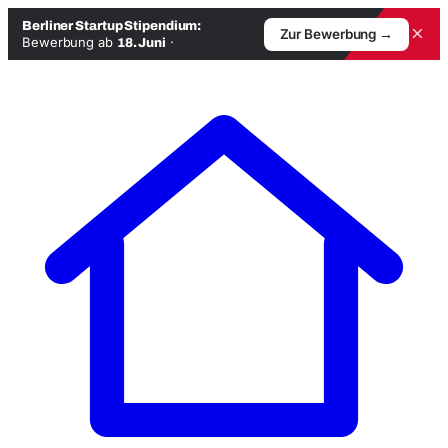
Berliner Startup Stipendium:
×
Zur Bewerbung →
Bewerbung ab
·
18. Juni
Zum
Inhalt
springen