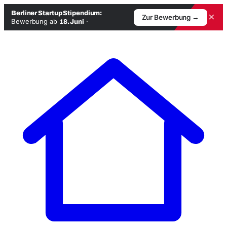
Berliner Startup Stipendium:
×
Zur Bewerbung →
Bewerbung ab
·
18. Juni
Zum
Inhalt
springen