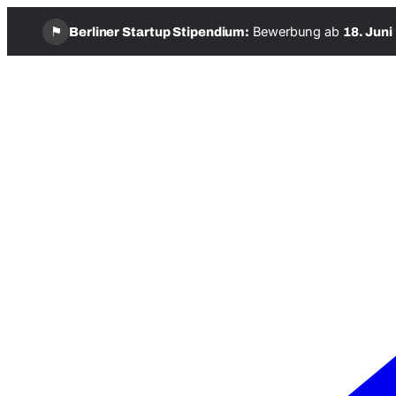
⚑
Bewerbung ab
Berliner Startup Stipendium:
18. Juni
Zum
Inhalt
springen