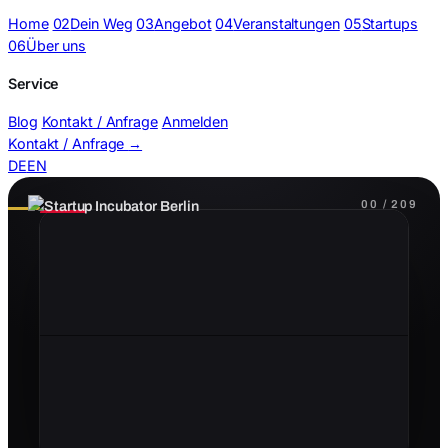
Home
02
Dein Weg
03
Angebot
04
Veranstaltungen
05
Startups
06
Über uns
Service
Blog
Kontakt / Anfrage
Anmelden
Kontakt / Anfrage
→
DE
EN
Flip-Galerie · Slideshow
00 / 209