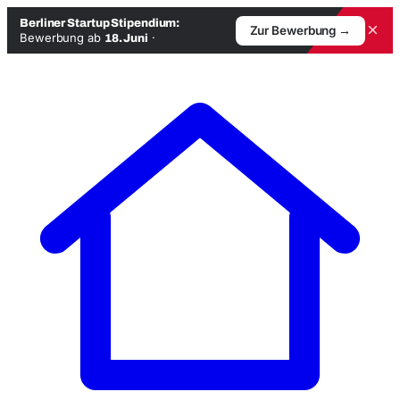
Berliner Startup Stipendium:
×
Zur Bewerbung →
Bewerbung ab
·
18. Juni
Zum
Inhalt
springen