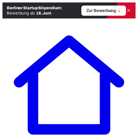
Berliner Startup Stipendium:
×
Zur Bewerbung →
Bewerbung ab
·
18. Juni
Zum
Inhalt
springen