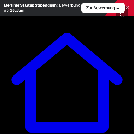
Bewerbung
Berliner Startup Stipendium:
×
Zur Bewerbung →
ab
·
18. Juni
⛶
Zum
Inhalt
springen