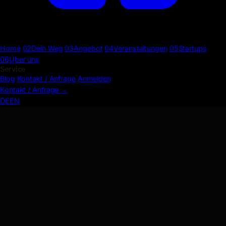
Home
02
Dein Weg
03
Angebot
04
Veranstaltungen
05
Startups
06
Über uns
Service
Blog
Kontakt / Anfrage
Anmelden
Kontakt / Anfrage
→
DE
EN
Slideshow · Dotted