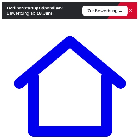
Berliner Startup Stipendium:
×
Zur Bewerbung →
Bewerbung ab
·
18. Juni
Zum
Inhalt
springen