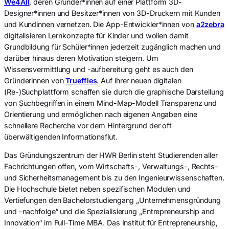
We4All
, deren Gründer*innen auf einer Plattform 3D-
Designer*innen und Besitzer*innen von 3D-Druckern mit Kunden
und Kundinnen vernetzen. Die App-Entwickler*innen von
a2zebra
digitalisieren Lernkonzepte für Kinder und wollen damit
Grundbildung für Schüler*innen jederzeit zugänglich machen und
darüber hinaus deren Motivation steigern. Um
Wissensvermittlung und -aufbereitung geht es auch den
Gründerinnen von
Trueffles
. Auf ihrer neuen digitalen
(Re-)Suchplattform schaffen sie durch die graphische Darstellung
von Suchbegriffen in einem Mind-Map-Modell Transparenz und
Orientierung und ermöglichen nach eigenen Angaben eine
schnellere Recherche vor dem Hintergrund der oft
überwältigenden Informationsflut.
Das Gründungszentrum der HWR Berlin steht Studierenden aller
Fachrichtungen offen, vom Wirtschafts-, Verwaltungs-, Rechts-
und Sicherheitsmanagement bis zu den Ingenieurwissenschaften.
Die Hochschule bietet neben spezifischen Modulen und
Vertiefungen den Bachelorstudiengang „Unternehmensgründung
und –nachfolge“ und die Spezialisierung „Entrepreneurship and
Innovation“ im Full-Time MBA. Das Institut für Entrepreneurship,